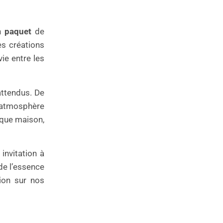
un
paquet
de
es créations
ie entre les
attendus. De
e atmosphère
aque maison,
invitation à
de l’essence
xion sur nos