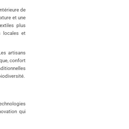
intérieure de
xture et une
extiles plus
 locales et
Les artisans
ique, confort
itionnelles
iodiversité.
technologies
novation qui