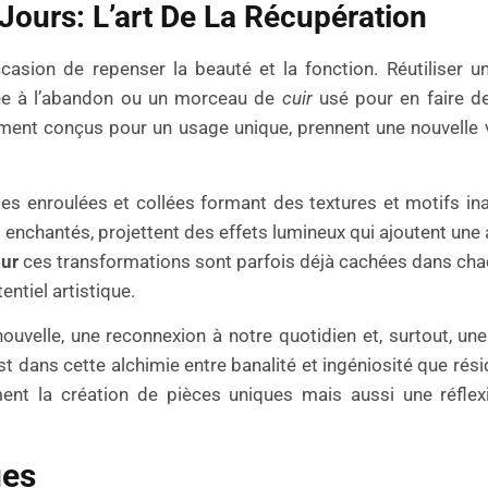
Jours: L’art De La Récupération
ccasion de repenser la beauté et la fonction. Réutiliser 
e à l’abandon ou un morceau de
cuir
usé pour en faire d
alement conçus pour un usage unique, prennent une nouvelle v
ges enroulées et collées formant des textures et motifs in
s enchantés, projettent des effets lumineux qui ajoutent un
our
ces transformations sont parfois déjà cachées dans ch
ntiel artistique.
velle, une reconnexion à notre quotidien et, surtout, une 
t dans cette alchimie entre banalité et ingéniosité que rési
ment la création de pièces uniques mais aussi une réfle
ues