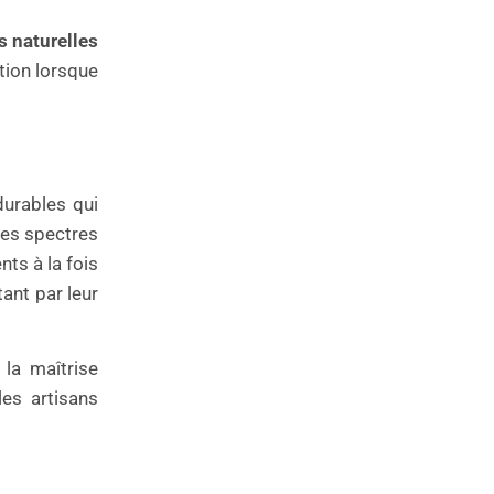
s naturelles
tion lorsque
urables qui
des spectres
nts à la fois
ant par leur
 la maîtrise
les artisans