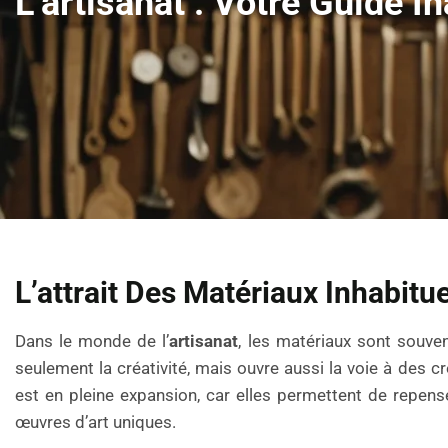
L’artisanat : Votre Guide I
L’attrait Des Matériaux Inhabitu
Dans le monde de l’
artisanat
, les matériaux sont souven
seulement la créativité, mais ouvre aussi la voie à des 
est en pleine expansion, car elles permettent de repens
œuvres d’art uniques.