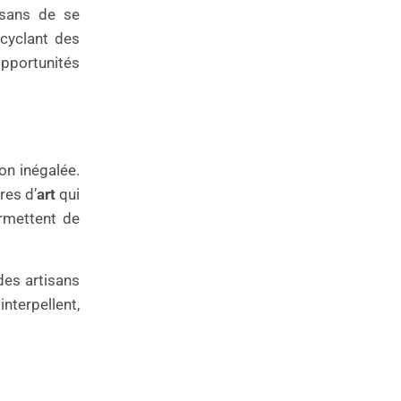
isans de se
ecyclant des
opportunités
on inégalée.
res d’
art
qui
ermettent de
 des artisans
nterpellent,