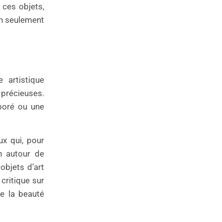
 ces objets,
non seulement
 artistique
 précieuses.
boré ou une
ux qui, pour
on autour de
objets d’art
critique sur
de la beauté