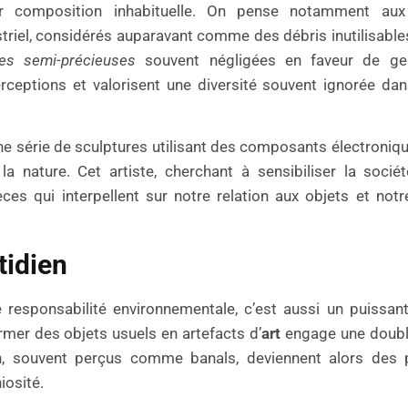
 composition inhabituelle. On pense notamment aux 
triel, considérés auparavant comme des débris inutilisable
res semi-précieuses
souvent négligées en faveur de g
rceptions et valorisent une diversité souvent ignorée dans
une série de sculptures utilisant des composants électroniqu
la nature. Cet artiste, cherchant à sensibiliser la socié
es qui interpellent sur notre relation aux objets et not
tidien
responsabilité environnementale, c’est aussi un puissan
ormer des objets usuels en artefacts d’
art
engage une double
n, souvent perçus comme banals, deviennent alors des p
iosité.