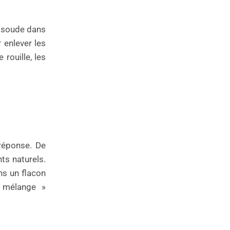
e soude dans
 enlever les
rouille, les
réponse. De
ts naturels.
ns un flacon
le mélange »