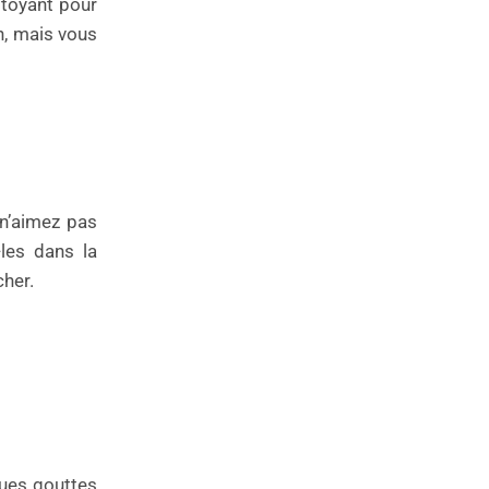
ttoyant pour
en, mais vous
 n’aimez pas
-les dans la
cher.
ques gouttes