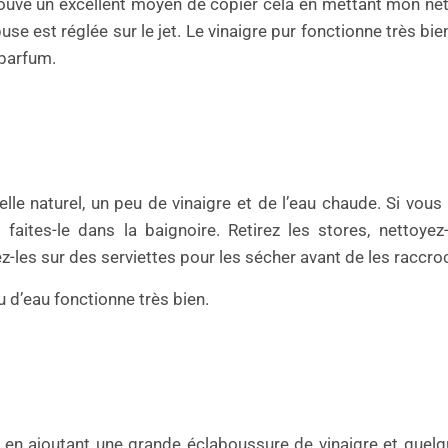
 trouvé un excellent moyen de copier cela en mettant mon ne
use est réglée sur le jet. Le vinaigre pur fonctionne très bi
 parfum.
lle naturel, un peu de vinaigre et de l’eau chaude. Si vous
 faites-le dans la baignoire. Retirez les stores, nettoyez
-les sur des serviettes pour les sécher avant de les raccro
u d’eau fonctionne très bien.
iés en ajoutant une grande éclaboussure de vinaigre et quel