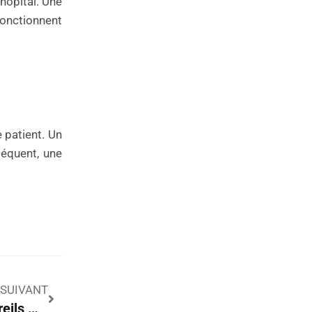
hôpital. Une
onctionnent
e patient. Un
séquent, une
SUIVANT
Conseils Pratiques Pour Sécuriser Vos Appareils Mobiles