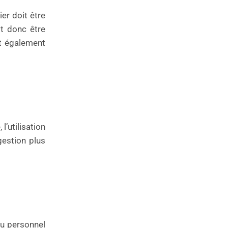
er doit être
t donc être
nt également
’utilisation
estion plus
du personnel