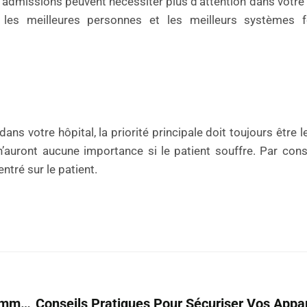
 admissions peuvent nécessiter plus d’attention dans votre 
 les meilleures personnes et les meilleurs systèmes f
ns votre hôpital, la priorité principale doit toujours être l
’auront aucune importance si le patient souffre. Par con
entré sur le patient.
Les Meilleurs Trucs Et Astuces Pour Savoir Comment Enseigner En Ligne