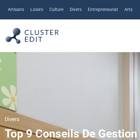
Artisans
Loisirs
Culture
Divers
Entrepreneuriat
Arts
Divers
Top 9 Conseils De Gestion