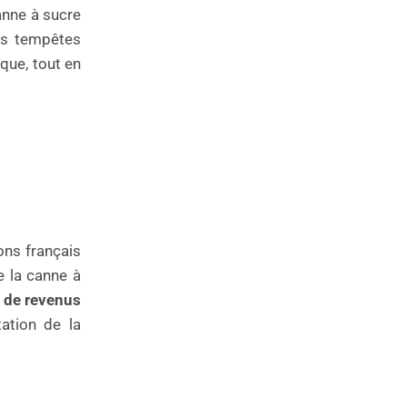
anne à sucre
les tempêtes
ique, tout en
ons français
e la canne à
e de revenus
ation de la