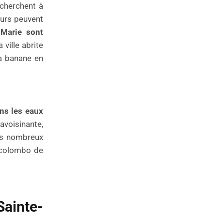
 cherchent à
teurs peuvent
-Marie sont
 ville abrite
la banane en
ans les eaux
voisinante,
les nombreux
e colombo de
ainte-