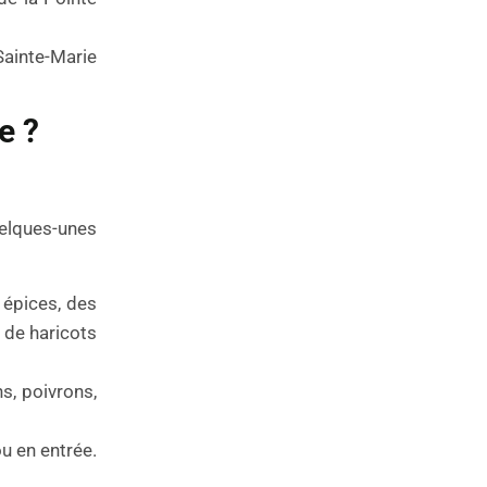
 Sainte-Marie
e ?
quelques-unes
s épices, des
 de haricots
s, poivrons,
ou en entrée.