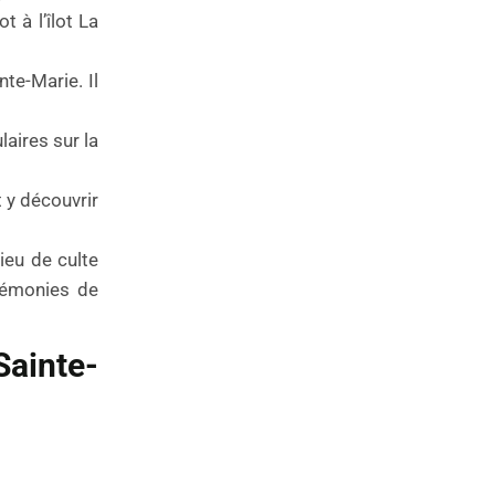
 à l’îlot La
nte-Marie. Il
aires sur la
 y découvrir
ieu de culte
érémonies de
Sainte-