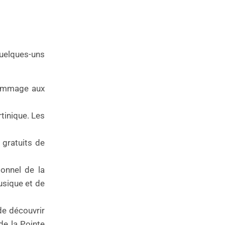
quelques-uns
 hommage aux
tinique. Les
 gratuits de
ionnel de la
usique et de
de découvrir
de la Pointe