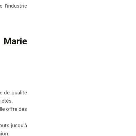
l’industrie
 Marie
le de qualité
iétés.
lle offre des
buts jusqu’à
gion.