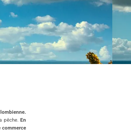
colombienne.
 la pêche.
En
 de commerce