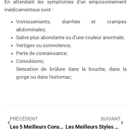
En attendant les symptomes d’un emposonnement
médicamenteux sont :
Vomissements, diarrhée et crampes
abdominales;
Salive plus abondante ou d’une couleur anormale;
Vertiges ou somnolence;
Perte de connaissance;
Convulsions;
Sensation de brûlure dans la bouche, dans la
gorge ou dans l’estomac;
PRÉCÉDENT
SUIVANT
Les 5 Meilleurs Conseils Pour Trouver Un Emploi Que Vous Aimerez
Les Meilleurs Styles De Coupe De Cheveux Pour Hommes De 2022