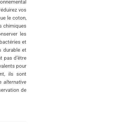
ironnemental
réduirez vos
que le coton,
its chimiques
nserver les
bactéries et
s durable et
t pas d’être
yvalents pour
t, ils sont
ne
alternative
servation de