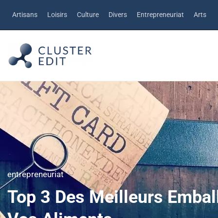
Artisans
Loisirs
Culture
Divers
Entrepreneuriat
Arts
entrepreneuriat
Top 3 Des Meilleurs Embal