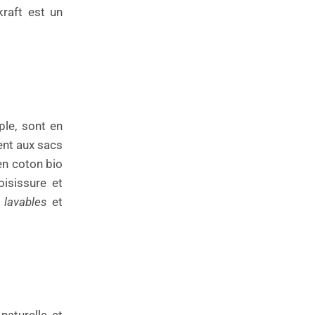
kraft est un
ple, sont en
ment aux sacs
en coton bio
oisissure et
t
lavables
et