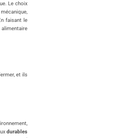
ue. Le choix
e mécanique,
En faisant le
é alimentaire
ermer, et ils
vironnement,
aux
durables