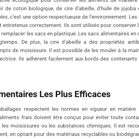
tive écologique pour conserver les aliments de manière 
r de coton biologique, de cire d’abeille, d’huile de jojoba 
les
, c’est une option respectueuse de l’environnement. Les 
nt entretenus correctement. Ils sont utilisés pour conserver 
 remplacer les sacs en plastique. Les sacs alimentaires en c
ngtemps. De plus, la cire d’abeille a des propriétés anti
xempts de moisissure. Il est possible de les mouler à la mai
ectrice. Ils adhèrent facilement aux bords des contenants 
mentaires Les Plus Efficaces
emballages respectent les normes en vigueur en matièr
aliments frais doivent être conçus pour éviter toute cont
es, les moisissures ou les substances chimiques. Il est r
ment, en optant pour des matériaux recyclables ou biodégra