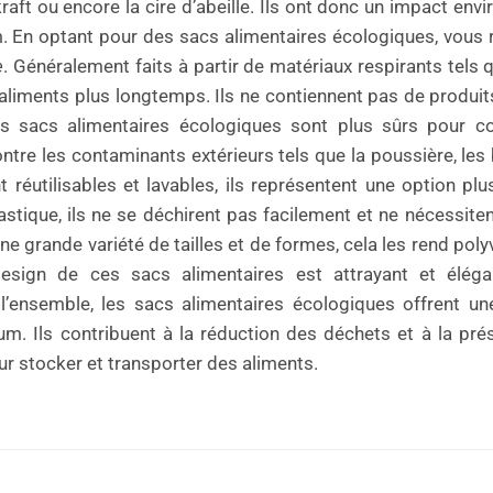
kraft ou encore la cire d’abeille. Ils ont donc un impact env
m. En optant pour des sacs alimentaires écologiques, vous 
e
. Généralement faits à partir de matériaux respirants tels 
des aliments plus longtemps. Ils ne contiennent pas de produ
es sacs alimentaires écologiques sont plus sûrs pour co
ntre les contaminants extérieurs tels que la poussière, les 
réutilisables et lavables, ils représentent une option plu
tique, ils ne se déchirent pas facilement et ne nécessiten
une grande variété de tailles et de formes, cela les rend pol
design de ces sacs alimentaires est attrayant et élégan
l’ensemble, les sacs alimentaires écologiques offrent u
m. Ils contribuent à la réduction des déchets et à la pré
ur stocker et transporter des aliments.