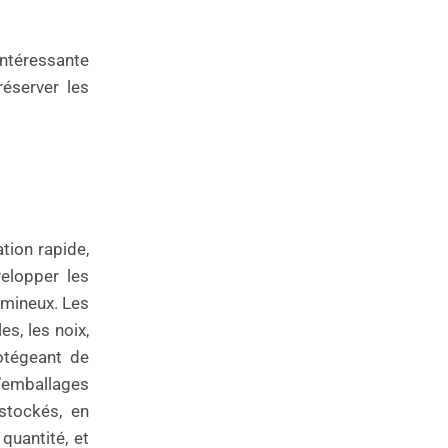
intéressante
réserver les
tion rapide,
velopper les
umineux. Les
es, les noix,
rotégeant de
’emballages
 stockés, en
 quantité, et