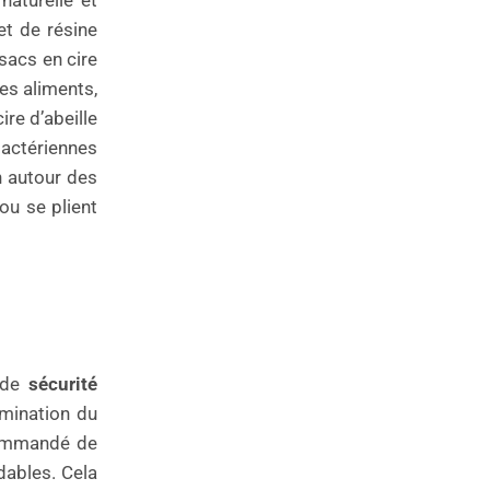
naturelle et
et de résine
sacs en cire
les aliments,
ire d’abeille
bactériennes
n autour des
ou se plient
e de
sécurité
amination du
ecommandé de
dables. Cela