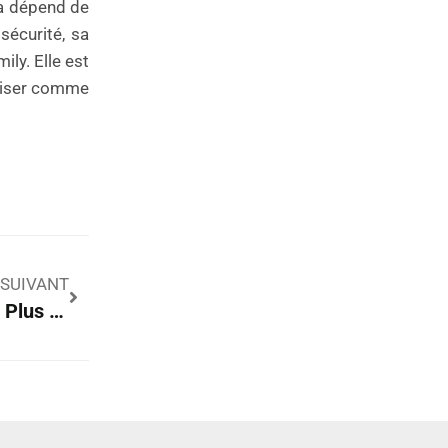
la dépend de
sécurité, sa
ily. Elle est
iliser comme
SUIVANT
Les 3 Procédures De Chirurgie Plastique Les Plus Populaires