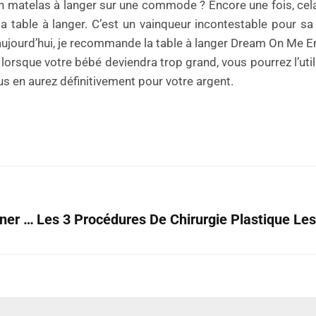
u un matelas à langer sur une commode ? Encore une fois, ce
a table à langer. C’est un vainqueur incontestable pour sa 
s aujourd’hui, je recommande la table à langer Dream On Me Em
 lorsque votre bébé deviendra trop grand, vous pourrez l’ut
 en aurez définitivement pour votre argent.
Le Plateau-Repas : Incontournable Pour Déjeuner Sainement Et En Toute Sérénité