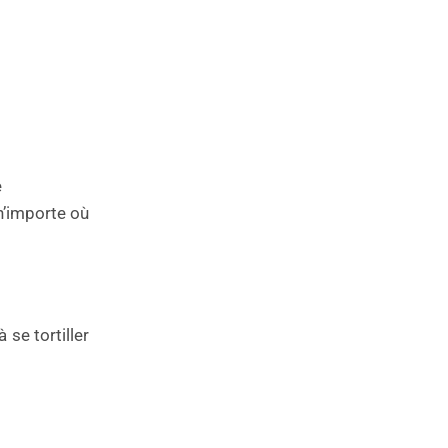
e
n’importe où
se tortiller