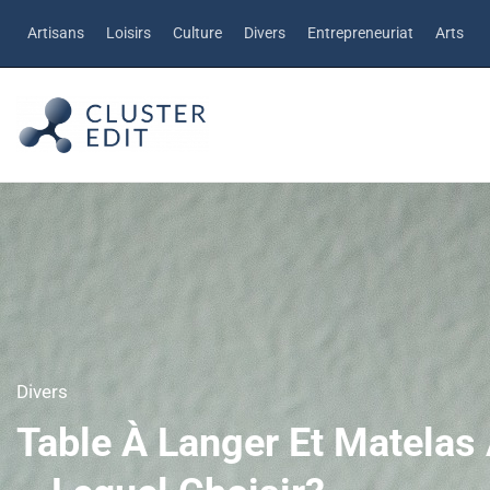
Artisans
Loisirs
Culture
Divers
Entrepreneuriat
Arts
Divers
Table À Langer Et Matela