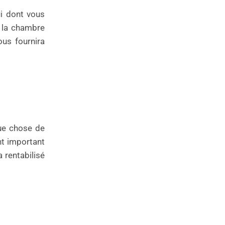
ui dont vous
s la chambre
ous fournira
que chose de
ent important
 rentabilisé