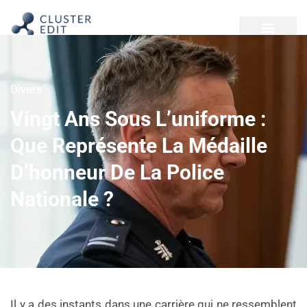
Divers
Vingt Ans Sous L’uniforme :
Que Représente La Médaille
D’honneur De La Police
Nationale ?
Il y a des instants dans une carrière qui ne ressemblent